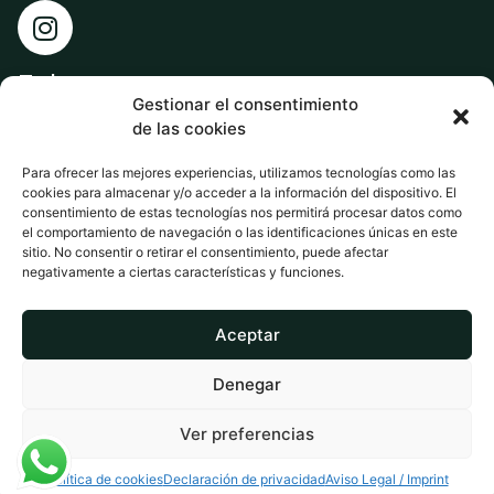
Enlaces
Gestionar el consentimiento
de las cookies
Noticias
Tienda
Para ofrecer las mejores experiencias, utilizamos tecnologías como las
cookies para almacenar y/o acceder a la información del dispositivo. El
Contacto
consentimiento de estas tecnologías nos permitirá procesar datos como
el comportamiento de navegación o las identificaciones únicas en este
sitio. No consentir o retirar el consentimiento, puede afectar
negativamente a ciertas características y funciones.
Aceptar
Denegar
2022. Castril Natural S,L. Todos los derechos reservados.
Ver preferencias
Aviso Legal
Reembolso y devolución
Envíos
Política de Privacidad
Política de Cookies
Política de cookies
Declaración de privacidad
Aviso Legal / Imprint